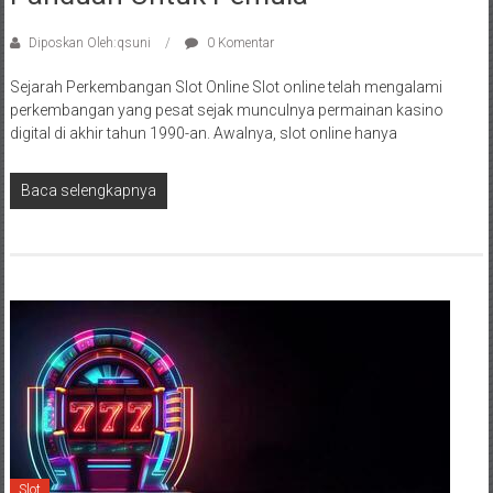
Diposkan Oleh:qsuni
0 Komentar
Sejarah Perkembangan Slot Online Slot online telah mengalami
perkembangan yang pesat sejak munculnya permainan kasino
digital di akhir tahun 1990-an. Awalnya, slot online hanya
Baca selengkapnya
Slot