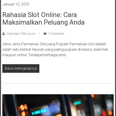
Januari 12, 2025
Rahasia Slot Online: Cara
Maksimalkan Peluang Anda
Diposkan Oleh:qsuni
0 Komentar
Jenis-Jenis Permainan Slot yang Populer Permainan slot adalah
salah satu bentuk hiburan yang paling populer di kasino, baik fisik
maupun online. Terdapat berbagai jenis
Baca selengkapnya