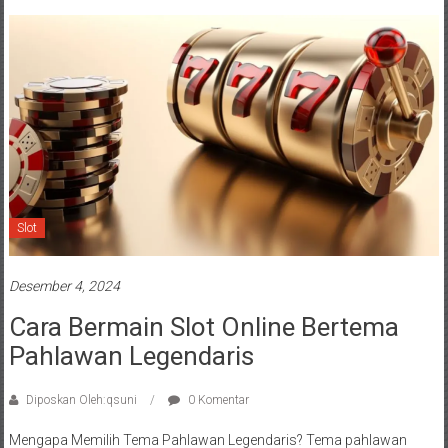
Slot
Desember 4, 2024
Cara Bermain Slot Online Bertema
Pahlawan Legendaris
Diposkan Oleh:qsuni
0 Komentar
Mengapa Memilih Tema Pahlawan Legendaris? Tema pahlawan