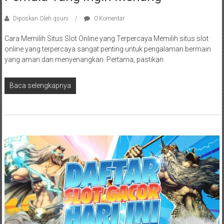
Diposkan Oleh:qsuni
0 Komentar
Cara Memilih Situs Slot Online yang Terpercaya Memilih situs slot
online yang terpercaya sangat penting untuk pengalaman bermain
yang aman dan menyenangkan. Pertama, pastikan
Baca selengkapnya