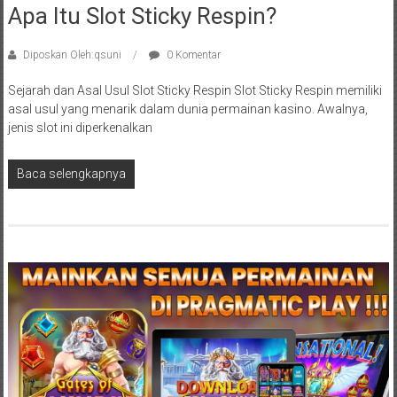
Apa Itu Slot Sticky Respin?
Diposkan Oleh:qsuni
0 Komentar
Sejarah dan Asal Usul Slot Sticky Respin Slot Sticky Respin memiliki
asal usul yang menarik dalam dunia permainan kasino. Awalnya,
jenis slot ini diperkenalkan
Baca selengkapnya