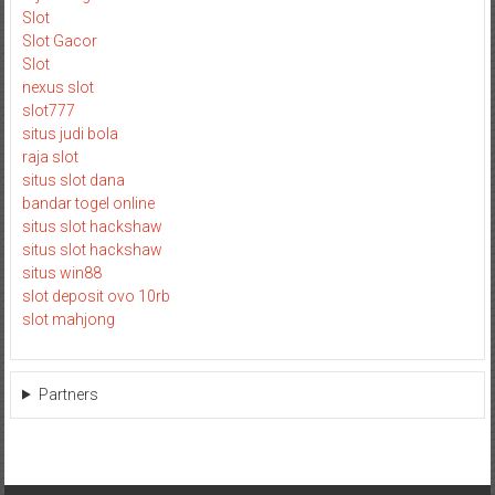
Slot
Slot Gacor
Slot
nexus slot
slot777
situs judi bola
raja slot
situs slot dana
bandar togel online
situs slot hackshaw
situs slot hackshaw
situs win88
slot deposit ovo 10rb
slot mahjong
Partners