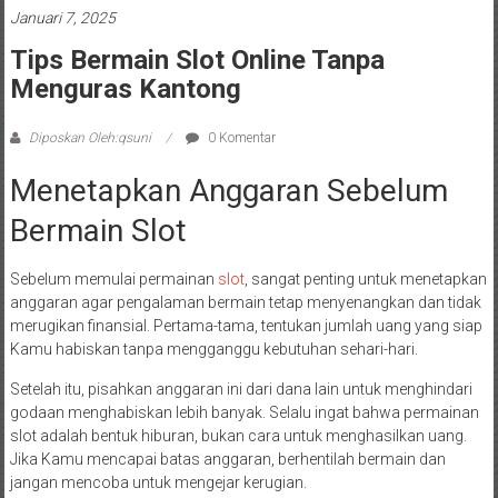
Januari 7, 2025
Tips Bermain Slot Online Tanpa
Menguras Kantong
Diposkan Oleh:qsuni
0 Komentar
Menetapkan Anggaran Sebelum
Bermain Slot
Sebelum memulai permainan
slot
, sangat penting untuk menetapkan
anggaran agar pengalaman bermain tetap menyenangkan dan tidak
merugikan finansial. Pertama-tama, tentukan jumlah uang yang siap
Kamu habiskan tanpa mengganggu kebutuhan sehari-hari.
Setelah itu, pisahkan anggaran ini dari dana lain untuk menghindari
godaan menghabiskan lebih banyak. Selalu ingat bahwa permainan
slot adalah bentuk hiburan, bukan cara untuk menghasilkan uang.
Jika Kamu mencapai batas anggaran, berhentilah bermain dan
jangan mencoba untuk mengejar kerugian.