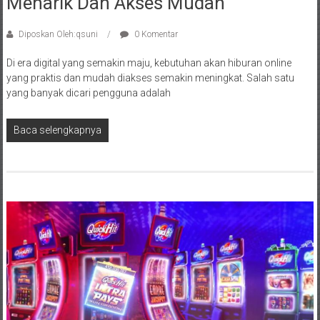
Menarik Dan Akses Mudah
Diposkan Oleh:qsuni
0 Komentar
Di era digital yang semakin maju, kebutuhan akan hiburan online
yang praktis dan mudah diakses semakin meningkat. Salah satu
yang banyak dicari pengguna adalah
Baca selengkapnya