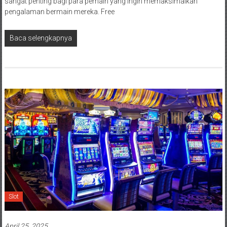
sangat penting bagi para pemain yang ingin memaksimalkan
pengalaman bermain mereka. Free
Baca selengkapnya
Slot
April 25, 2025