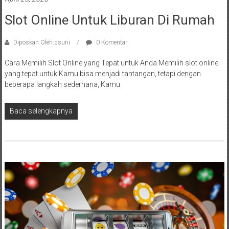
Slot Online Untuk Liburan Di Rumah
Diposkan Oleh:qsuni
0 Komentar
Cara Memilih Slot Online yang Tepat untuk Anda Memilih slot online
yang tepat untuk Kamu bisa menjadi tantangan, tetapi dengan
beberapa langkah sederhana, Kamu
Baca selengkapnya