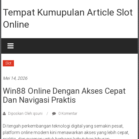
Lompat
ke
Tempat Kumupulan Article Slot
konten
Online
Slot
Mei 14, 2026
Win88 Online Dengan Akses Cepat
Dan Navigasi Praktis
Diposkan Oleh:qsuni
0 Komentar
Di tengah perkembangan teknologi digital yang semakin pesat,
platform online modern kini menawarkan akses yang lebih cepat,