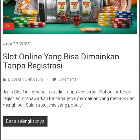
Slot
April 19, 2025
Slot Online Yang Bisa Dimainkan
Tanpa Registrasi
Diposkan Oleh:qsuni
0 Komentar
Jenis Slot Online yang Tersedia Tanpa Registrasi Slot online tanpa
registrasi menawarkan berbagai jenis permainan yang menarik dan
menghibur. Salah satu jenis yang populer
Baca selengkapnya