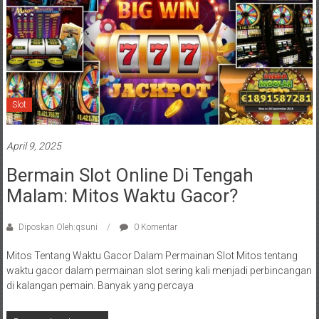
Slot
April 9, 2025
Bermain Slot Online Di Tengah
Malam: Mitos Waktu Gacor?
Diposkan Oleh:qsuni
0 Komentar
Mitos Tentang Waktu Gacor Dalam Permainan Slot Mitos tentang
waktu gacor dalam permainan slot sering kali menjadi perbincangan
di kalangan pemain. Banyak yang percaya