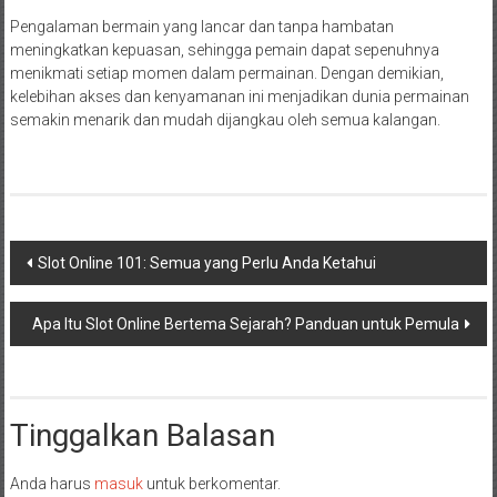
Pengalaman bermain yang lancar dan tanpa hambatan
meningkatkan kepuasan, sehingga pemain dapat sepenuhnya
menikmati setiap momen dalam permainan. Dengan demikian,
kelebihan akses dan kenyamanan ini menjadikan dunia permainan
semakin menarik dan mudah dijangkau oleh semua kalangan.
Navigasi
Slot Online 101: Semua yang Perlu Anda Ketahui
pos
Apa Itu Slot Online Bertema Sejarah? Panduan untuk Pemula
Tinggalkan Balasan
Anda harus
masuk
untuk berkomentar.