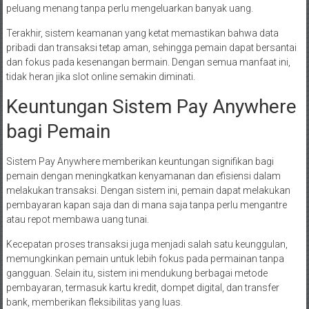
peluang menang tanpa perlu mengeluarkan banyak uang.
Terakhir, sistem keamanan yang ketat memastikan bahwa data
pribadi dan transaksi tetap aman, sehingga pemain dapat bersantai
dan fokus pada kesenangan bermain. Dengan semua manfaat ini,
tidak heran jika slot online semakin diminati.
Keuntungan Sistem Pay Anywhere
bagi Pemain
Sistem Pay Anywhere memberikan keuntungan signifikan bagi
pemain dengan meningkatkan kenyamanan dan efisiensi dalam
melakukan transaksi. Dengan sistem ini, pemain dapat melakukan
pembayaran kapan saja dan di mana saja tanpa perlu mengantre
atau repot membawa uang tunai.
Kecepatan proses transaksi juga menjadi salah satu keunggulan,
memungkinkan pemain untuk lebih fokus pada permainan tanpa
gangguan. Selain itu, sistem ini mendukung berbagai metode
pembayaran, termasuk kartu kredit, dompet digital, dan transfer
bank, memberikan fleksibilitas yang luas.