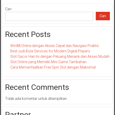
Cari
Cari
Recent Posts
Win88 Online dengan Akses Cepat dan Navigasi Praktis
Best Judi Bola Services for Modern Digital Players
Slot Gacor Hari Ini dengan Peluang Menarik dan Akses Mudah
Slot Online yang Memiliki Mini Game Tambahan
Cara Memanfaatkan Free Spin Slot dengan Maksimal
Recent Comments
Tidak ada komentar untuk ditampilkan.
Partner