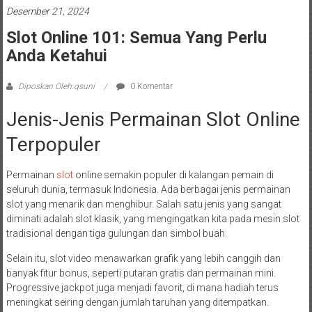
Desember 21, 2024
Slot Online 101: Semua Yang Perlu
Anda Ketahui
Diposkan Oleh:qsuni
0 Komentar
Jenis-Jenis Permainan Slot Online
Terpopuler
Permainan
slot
online semakin populer di kalangan pemain di
seluruh dunia, termasuk Indonesia. Ada berbagai jenis permainan
slot yang menarik dan menghibur. Salah satu jenis yang sangat
diminati adalah slot klasik, yang mengingatkan kita pada mesin slot
tradisional dengan tiga gulungan dan simbol buah.
Selain itu, slot video menawarkan grafik yang lebih canggih dan
banyak fitur bonus, seperti putaran gratis dan permainan mini.
Progressive jackpot juga menjadi favorit, di mana hadiah terus
meningkat seiring dengan jumlah taruhan yang ditempatkan.