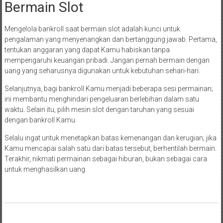
Bermain Slot
Mengelola bankroll saat bermain slot adalah kunci untuk
pengalaman yang menyenangkan dan bertanggung jawab. Pertama,
tentukan anggaran yang dapat Kamu habiskan tanpa
mempengaruhi keuangan pribadi. Jangan pernah bermain dengan
uang yang seharusnya digunakan untuk kebutuhan sehari-hari.
Selanjutnya, bagi bankroll Kamu menjadi beberapa sesi permainan;
ini membantu menghindari pengeluaran berlebihan dalam satu
waktu. Selain itu, pilih mesin slot dengan taruhan yang sesuai
dengan bankroll Kamu.
Selalu ingat untuk menetapkan batas kemenangan dan kerugian; jika
Kamu mencapai salah satu dari batas tersebut, berhentilah bermain.
Terakhir, nikmati permainan sebagai hiburan, bukan sebagai cara
untuk menghasilkan uang.