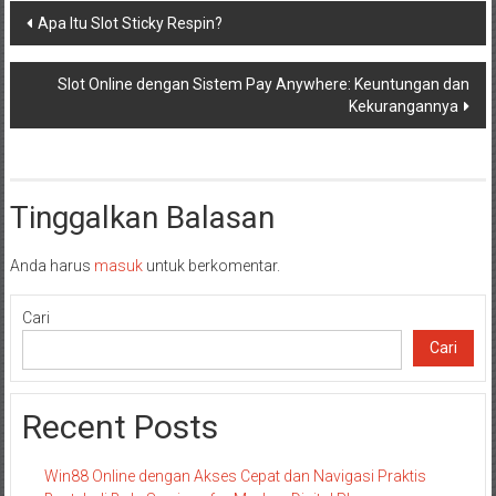
Navigasi
Apa Itu Slot Sticky Respin?
pos
Slot Online dengan Sistem Pay Anywhere: Keuntungan dan
Kekurangannya
Tinggalkan Balasan
Anda harus
masuk
untuk berkomentar.
Cari
Cari
Recent Posts
Win88 Online dengan Akses Cepat dan Navigasi Praktis