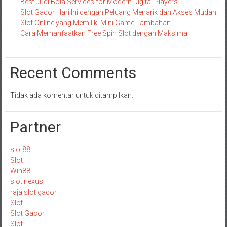
Best Judi Bola Services for Modern Digital Players
Slot Gacor Hari Ini dengan Peluang Menarik dan Akses Mudah
Slot Online yang Memiliki Mini Game Tambahan
Cara Memanfaatkan Free Spin Slot dengan Maksimal
Recent Comments
Tidak ada komentar untuk ditampilkan.
Partner
slot88
Slot
Win88
slot nexus
raja slot gacor
Slot
Slot Gacor
Slot