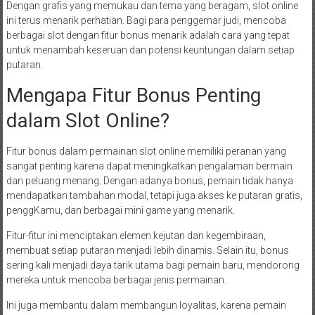
Dengan grafis yang memukau dan tema yang beragam, slot online
ini terus menarik perhatian. Bagi para penggemar judi, mencoba
berbagai slot dengan fitur bonus menarik adalah cara yang tepat
untuk menambah keseruan dan potensi keuntungan dalam setiap
putaran.
Mengapa Fitur Bonus Penting
dalam Slot Online?
Fitur bonus dalam permainan slot online memiliki peranan yang
sangat penting karena dapat meningkatkan pengalaman bermain
dan peluang menang. Dengan adanya bonus, pemain tidak hanya
mendapatkan tambahan modal, tetapi juga akses ke putaran gratis,
penggKamu, dan berbagai mini game yang menarik.
Fitur-fitur ini menciptakan elemen kejutan dan kegembiraan,
membuat setiap putaran menjadi lebih dinamis. Selain itu, bonus
sering kali menjadi daya tarik utama bagi pemain baru, mendorong
mereka untuk mencoba berbagai jenis permainan.
Ini juga membantu dalam membangun loyalitas, karena pemain