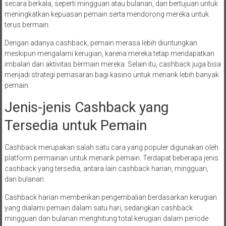
secara berkala, seperti mingguan atau bulanan, dan bertujuan untuk
meningkatkan kepuasan pemain serta mendorong mereka untuk
terus bermain.
Dengan adanya cashback, pemain merasa lebih diuntungkan
meskipun mengalami kerugian, karena mereka tetap mendapatkan
imbalan dari aktivitas bermain mereka. Selain itu, cashback juga bisa
menjadi strategi pemasaran bagi kasino untuk menarik lebih banyak
pemain.
Jenis-jenis Cashback yang
Tersedia untuk Pemain
Cashback merupakan salah satu cara yang populer digunakan oleh
platform permainan untuk menarik pemain. Terdapat beberapa jenis
cashback yang tersedia, antara lain cashback harian, mingguan,
dan bulanan.
Cashback harian memberikan pengembalian berdasarkan kerugian
yang dialami pemain dalam satu hari, sedangkan cashback
mingguan dan bulanan menghitung total kerugian dalam periode