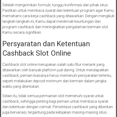
Setelah mengirimkan formulir, tunggu konfirmasi dari pihak situs.
Pastikan untuk membaca syarat dan ketentuan program agar Kamu
memahami cara kerja cashback yang ditawarkan. Dengan mengikuti
langkah-langkah ini, Kamu dapat menikmati keuntungan dari
program cashback dan meningkatkan pengalaman bermain slot
Kamu secara signifikan.
Persyaratan dan Ketentuan
Cashback Slot Online
Cashback slot online merupakan salah satu fitur menarik yang
ditawarkan oleh banyak platform judi daring. Untuk mendapatkan
cashback, pemain biasanya harus memenuhi persyaratan tertentu,
seperti melakukan deposit minimum dan bermain dalam jangka
waktu yang ditentukan.
Selain itu, tidak semua permainan slot memenuhi syarat untuk
cashback, sehingga penting bagi pemain untuk membaca syarat
dan ketentuan dengan cermat. Persentase cashback yang diberikan
juga bervariasi, tergantung pada kebijakan masing-masing situs.