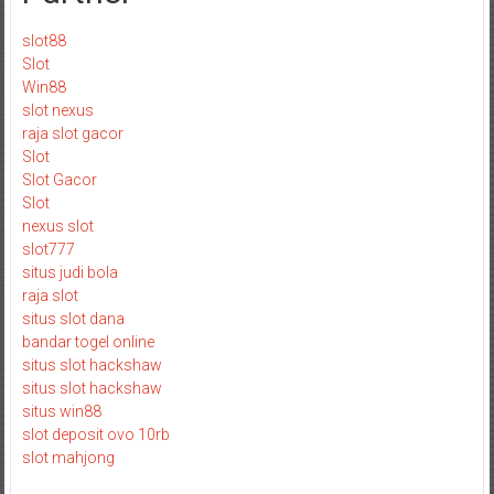
slot88
Slot
Win88
slot nexus
raja slot gacor
Slot
Slot Gacor
Slot
nexus slot
slot777
situs judi bola
raja slot
situs slot dana
bandar togel online
situs slot hackshaw
situs slot hackshaw
situs win88
slot deposit ovo 10rb
slot mahjong