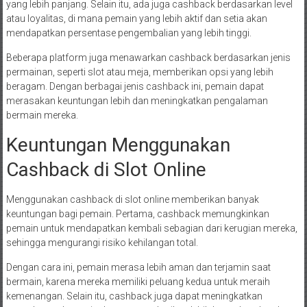
yang lebih panjang. Selain itu, ada juga cashback berdasarkan level
atau loyalitas, di mana pemain yang lebih aktif dan setia akan
mendapatkan persentase pengembalian yang lebih tinggi.
Beberapa platform juga menawarkan cashback berdasarkan jenis
permainan, seperti slot atau meja, memberikan opsi yang lebih
beragam. Dengan berbagai jenis cashback ini, pemain dapat
merasakan keuntungan lebih dan meningkatkan pengalaman
bermain mereka.
Keuntungan Menggunakan
Cashback di Slot Online
Menggunakan cashback di slot online memberikan banyak
keuntungan bagi pemain. Pertama, cashback memungkinkan
pemain untuk mendapatkan kembali sebagian dari kerugian mereka,
sehingga mengurangi risiko kehilangan total.
Dengan cara ini, pemain merasa lebih aman dan terjamin saat
bermain, karena mereka memiliki peluang kedua untuk meraih
kemenangan. Selain itu, cashback juga dapat meningkatkan