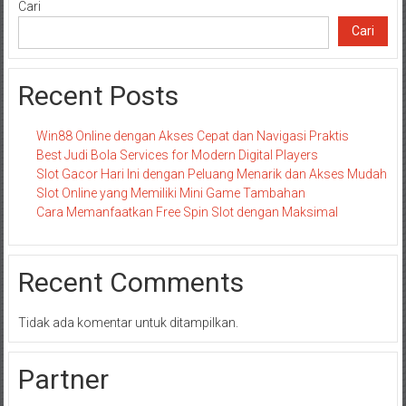
Cari
Cari
Recent Posts
Win88 Online dengan Akses Cepat dan Navigasi Praktis
Best Judi Bola Services for Modern Digital Players
Slot Gacor Hari Ini dengan Peluang Menarik dan Akses Mudah
Slot Online yang Memiliki Mini Game Tambahan
Cara Memanfaatkan Free Spin Slot dengan Maksimal
Recent Comments
Tidak ada komentar untuk ditampilkan.
Partner