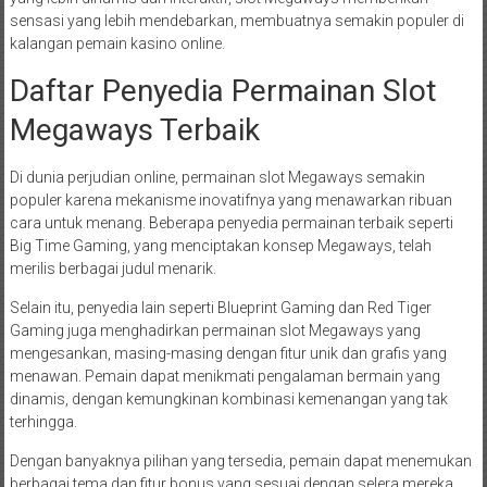
sensasi yang lebih mendebarkan, membuatnya semakin populer di
kalangan pemain kasino online.
Daftar Penyedia Permainan Slot
Megaways Terbaik
Di dunia perjudian online, permainan slot Megaways semakin
populer karena mekanisme inovatifnya yang menawarkan ribuan
cara untuk menang. Beberapa penyedia permainan terbaik seperti
Big Time Gaming, yang menciptakan konsep Megaways, telah
merilis berbagai judul menarik.
Selain itu, penyedia lain seperti Blueprint Gaming dan Red Tiger
Gaming juga menghadirkan permainan slot Megaways yang
mengesankan, masing-masing dengan fitur unik dan grafis yang
menawan. Pemain dapat menikmati pengalaman bermain yang
dinamis, dengan kemungkinan kombinasi kemenangan yang tak
terhingga.
Dengan banyaknya pilihan yang tersedia, pemain dapat menemukan
berbagai tema dan fitur bonus yang sesuai dengan selera mereka.