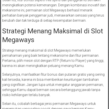
meningkatkan potensi kemenangan. Dengan kombinasi inovatif dari
mekanisme ini, permainan slot Megaways berhasil menarik
perhatian banyak penggemar judi, menawarkan sensasi yang terus
berubah dan tak terduga di setiap kesempatan bermain.
Strategi Menang Maksimal di Slot
Megaways
Strategi menang maksimal di slot Megaways memerlukan
pemahaman yang baik tentang mekanisme dan fitur permainan.
Pertama, pilih mesin slot dengan RTP (Return to Player) yang tinggi,
karena ini akan meningkatkan peluang menang Kamu.
Selanjutnya, manfaatkan fitur bonus dan putaran gratis yang sering
kali tersedia, karena ini bisa memberikan keuntungan tambahan
yang signifikan. Jangan lupa untuk mengatur anggaran permainan,
sehingga Kamu dapat bermain secara bertanggung jawab tanpa
risiko kehilangan terlalu banyak.
Selain itu, cobalah berbagai jenis permainan Megaways untuk
menemukan yang paling cocok dengan gaya bermain Kamu.