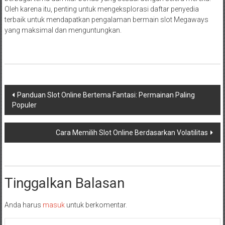
Oleh karena itu, penting untuk mengeksplorasi daftar penyedia
terbaik untuk mendapatkan pengalaman bermain slot Megaways
yang maksimal dan menguntungkan.
Navigasi
Panduan Slot Online Bertema Fantasi: Permainan Paling
Populer
pos
Cara Memilih Slot Online Berdasarkan Volatilitas
Tinggalkan Balasan
Anda harus
masuk
untuk berkomentar.