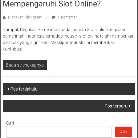
Mempengaruhi Slot Online?
Diposkan Oleh:qsuni
0 Komentar
Dampak Regulasi Pemerintah pada Industri Slot Online Regulasi
pemerintah Indonesia terhadap industri slot online telah memberikan
dampak yang signifikan. Meskipun industri ini memberikan
kontribusi
Baca selengkapnya
Navigasi
Pos terdahulu
pos
Pos terbaru
Cari
Cari