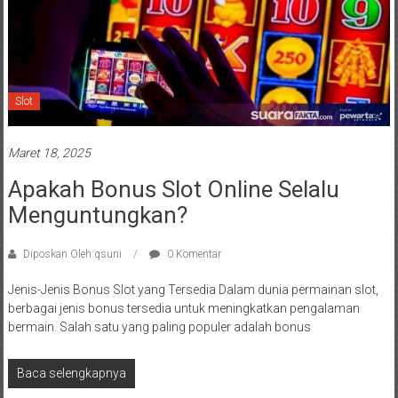
Slot
Maret 18, 2025
Apakah Bonus Slot Online Selalu
Menguntungkan?
Diposkan Oleh:qsuni
0 Komentar
Jenis-Jenis Bonus Slot yang Tersedia Dalam dunia permainan slot,
berbagai jenis bonus tersedia untuk meningkatkan pengalaman
bermain. Salah satu yang paling populer adalah bonus
Baca selengkapnya