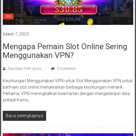
Slot
Maret 7, 2025
Mengapa Pemain Slot Online Sering
Menggunakan VPN?
Diposkan Oleh:qsuni
0 Komentar
Keuntungan Menggunakan VPN untuk Slot Menggunakan VPN untuk
bermain slot online menawarkan berbagai keuntungan menarik.
Pertama, VPN meningkatkan keamanan dengan mengenkripsi data
pribadi Kamu,
Baca selengkapnya