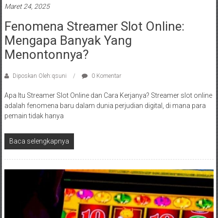
Maret 24, 2025
Fenomena Streamer Slot Online:
Mengapa Banyak Yang
Menontonnya?
Diposkan Oleh:qsuni
0 Komentar
Apa Itu Streamer Slot Online dan Cara Kerjanya? Streamer slot online
adalah fenomena baru dalam dunia perjudian digital, di mana para
pemain tidak hanya
Baca selengkapnya