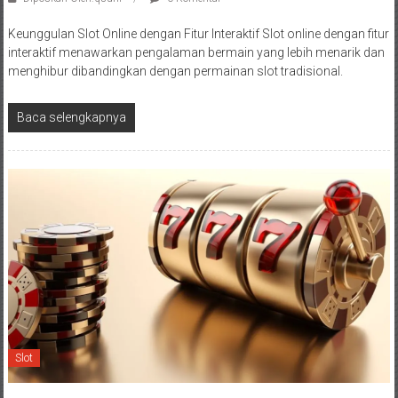
Keunggulan Slot Online dengan Fitur Interaktif Slot online dengan fitur
interaktif menawarkan pengalaman bermain yang lebih menarik dan
menghibur dibandingkan dengan permainan slot tradisional.
Baca selengkapnya
Slot