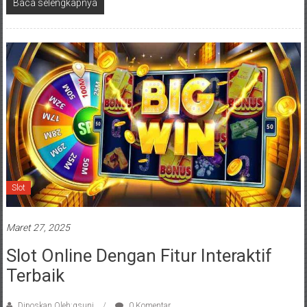
Baca selengkapnya
Slot
Maret 27, 2025
Slot Online Dengan Fitur Interaktif
Terbaik
Diposkan Oleh:qsuni
0 Komentar