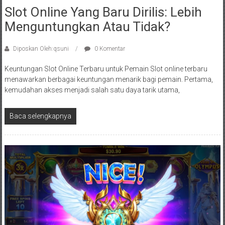
Slot Online Yang Baru Dirilis: Lebih
Menguntungkan Atau Tidak?
Diposkan Oleh:qsuni
0 Komentar
Keuntungan Slot Online Terbaru untuk Pemain Slot online terbaru
menawarkan berbagai keuntungan menarik bagi pemain. Pertama,
kemudahan akses menjadi salah satu daya tarik utama,
Baca selengkapnya